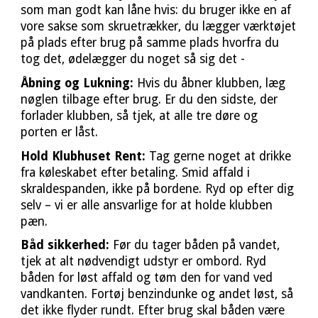
som man godt kan låne hvis: du bruger ikke en af
vore sakse som skruetrækker, du lægger værktøjet
på plads efter brug på samme plads hvorfra du
tog det, ødelægger du noget så sig det -
Åbning og Lukning:
Hvis du åbner klubben, læg
nøglen tilbage efter brug. Er du den sidste, der
forlader klubben, så tjek, at alle tre døre og
porten er låst.
Hold Klubhuset Rent:
Tag gerne noget at drikke
fra køleskabet efter betaling. Smid affald i
skraldespanden, ikke på bordene. Ryd op efter dig
selv – vi er alle ansvarlige for at holde klubben
pæn.
Båd sikkerhed:
Før du tager båden på vandet,
tjek at alt nødvendigt udstyr er ombord. Ryd
båden for løst affald og tøm den for vand ved
vandkanten. Fortøj benzindunke og andet løst, så
det ikke flyder rundt. Efter brug skal båden være