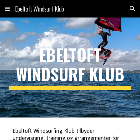
Ebeltoft Windsurf Klub
Skip to main content
Skip to navigation
EBELTOFT
WINDSURF KLUB
Ebeltoft Windsurfing Klub tilbyder
undervisning, træning og arrangementer for